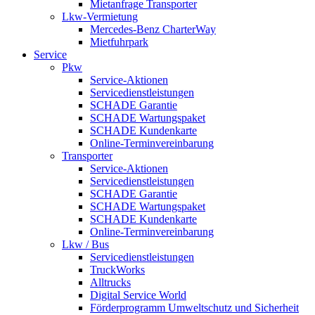
Mietanfrage Transporter
Lkw-Vermietung
Mercedes-Benz CharterWay
Mietfuhrpark
Service
Pkw
Service-Aktionen
Servicedienstleistungen
SCHADE Garantie
SCHADE Wartungspaket
SCHADE Kundenkarte
Online-Terminvereinbarung
Transporter
Service-Aktionen
Servicedienstleistungen
SCHADE Garantie
SCHADE Wartungspaket
SCHADE Kundenkarte
Online-Terminvereinbarung
Lkw / Bus
Servicedienstleistungen
TruckWorks
Alltrucks
Digital Service World
Förderprogramm Umweltschutz und Sicherheit