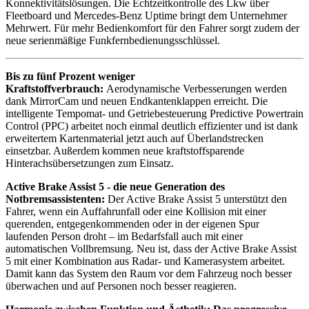
Konnektivitätslösungen. Die Echtzeitkontrolle des Lkw über
Fleetboard und Mercedes-Benz Uptime bringt dem Unternehmer
Mehrwert. Für mehr Bedienkomfort für den Fahrer sorgt zudem der
neue serienmäßige Funkfernbedienungsschlüssel.
Bis zu fünf Prozent weniger
Kraftstoffverbrauch:
Aerodynamische Verbesserungen werden
dank MirrorCam und neuen Endkantenklappen erreicht. Die
intelligente Tempomat- und Getriebesteuerung Predictive Powertrain
Control (PPC) arbeitet noch einmal deutlich effizienter und ist dank
erweitertem Kartenmaterial jetzt auch auf Überlandstrecken
einsetzbar. Außerdem kommen neue kraftstoffsparende
Hinterachsübersetzungen zum Einsatz.
Active Brake Assist 5 - die neue Generation des
Notbremsassistenten:
Der Active Brake Assist 5 unterstützt den
Fahrer, wenn ein Auffahrunfall oder eine Kollision mit einer
querenden, entgegenkommenden oder in der eigenen Spur
laufenden Person droht – im Bedarfsfall auch mit einer
automatischen Vollbremsung. Neu ist, dass der Active Brake Assist
5 mit einer Kombination aus Radar- und Kamerasystem arbeitet.
Damit kann das System den Raum vor dem Fahrzeug noch besser
überwachen und auf Personen noch besser reagieren.