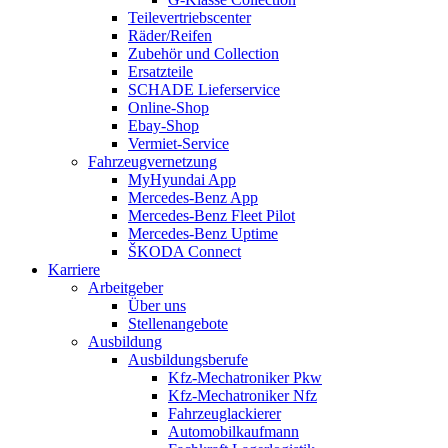
Teilevertriebscenter
Räder/Reifen
Zubehör und Collection
Ersatzteile
SCHADE Lieferservice
Online-Shop
Ebay-Shop
Vermiet-Service
Fahrzeugvernetzung
MyHyundai App
Mercedes-Benz App
Mercedes-Benz Fleet Pilot
Mercedes-Benz Uptime
ŠKODA Connect
Karriere
Arbeitgeber
Über uns
Stellenangebote
Ausbildung
Ausbildungsberufe
Kfz-Mechatroniker Pkw
Kfz-Mechatroniker Nfz
Fahrzeuglackierer
Automobilkaufmann