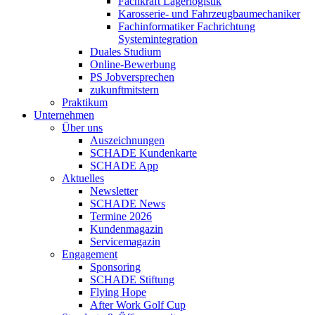
Fachkraft Lagerlogistik
Karosserie- und Fahrzeugbaumechaniker
Fachinformatiker Fachrichtung
Systemintegration
Duales Studium
Online-Bewerbung
PS Jobversprechen
zukunftmitstern
Praktikum
Unternehmen
Über uns
Auszeichnungen
SCHADE Kundenkarte
SCHADE App
Aktuelles
Newsletter
SCHADE News
Termine 2026
Kundenmagazin
Servicemagazin
Engagement
Sponsoring
SCHADE Stiftung
Flying Hope
After Work Golf Cup