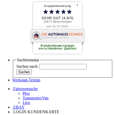
⠇
Gruppenbewertung
SEHR GUT (4,8/5)
14472
Bewertungen
seit 01.07.2016
Friedhelm J.
Freundliches Personal,
gewissenhafte Mitarbeiter in der
Werkstatt, faires Preis-
Kundenbewertungen
Leistungsverhältnis.
weiterlesen
verschiedener Quellen
Suchformular
Suchen nach:
Werkstatt-Termin
Fahrzeugsuche
Pkw
Transporter/Van
Lkw
EBAY
LOGIN KUNDENKARTE