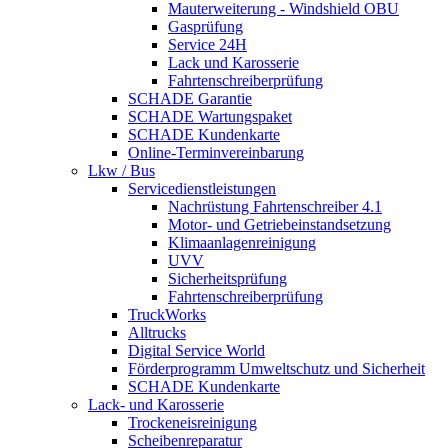
Mauterweiterung - Windshield OBU
Gasprüfung
Service 24H
Lack und Karosserie
Fahrtenschreiberprüfung
SCHADE Garantie
SCHADE Wartungspaket
SCHADE Kundenkarte
Online-Terminvereinbarung
Lkw / Bus
Servicedienstleistungen
Nachrüstung Fahrtenschreiber 4.1
Motor- und Getriebeinstandsetzung
Klimaanlagenreinigung
UVV
Sicherheitsprüfung
Fahrtenschreiberprüfung
TruckWorks
Alltrucks
Digital Service World
Förderprogramm Umweltschutz und Sicherheit
SCHADE Kundenkarte
Lack- und Karosserie
Trockeneisreinigung
Scheibenreparatur