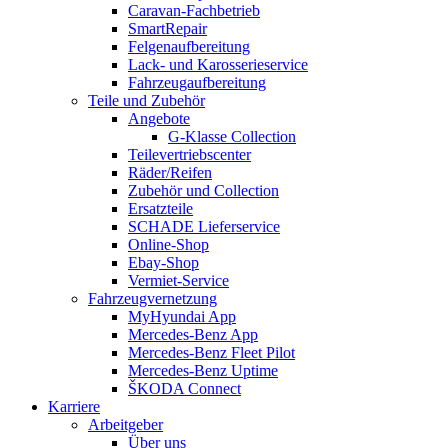
Caravan-Fachbetrieb
SmartRepair
Felgenaufbereitung
Lack- und Karosserieservice
Fahrzeugaufbereitung
Teile und Zubehör
Angebote
G-Klasse Collection
Teilevertriebscenter
Räder/Reifen
Zubehör und Collection
Ersatzteile
SCHADE Lieferservice
Online-Shop
Ebay-Shop
Vermiet-Service
Fahrzeugvernetzung
MyHyundai App
Mercedes-Benz App
Mercedes-Benz Fleet Pilot
Mercedes-Benz Uptime
ŠKODA Connect
Karriere
Arbeitgeber
Über uns