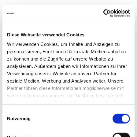
Juli
Mittwoch, 01.07.2026
Mittwoch, 15.07.2026
Mittwoch, 29.07.2026
Diese Webseite verwendet Cookies
August
Wir verwenden Cookies, um Inhalte und Anzeigen zu
personalisieren, Funktionen für soziale Medien anbieten
Mittwoch, 05.08.2026
zu können und die Zugriffe auf unsere Website zu
Mittwoch, 19.08.2026
analysieren. Außerdem geben wir Informationen zu Ihrer
September
Verwendung unserer Website an unsere Partner für
soziale Medien, Werbung und Analysen weiter. Unsere
Mittwoch, 02.09.2026
Partner führen diese Informationen möglicherweise mit
Mittwoch, 16.09.2026
weiteren Daten zusammen, die Sie ihnen bereitgestellt
Golfclub Oberaula-Bad Hersfeld
haben oder die sie im Rahmen Ihrer Nutzung der Dienste
gesammelt haben.
Einwilligungsauswahl
Notwendig
Juli
Mittwoch, 01.07.2026