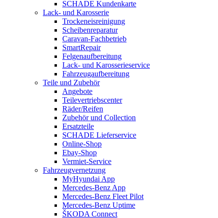
SCHADE Kundenkarte
Lack- und Karosserie
Trockeneisreinigung
Scheibenreparatur
Caravan-Fachbetrieb
SmartRepair
Felgenaufbereitung
Lack- und Karosserieservice
Fahrzeugaufbereitung
Teile und Zubehör
Angebote
Teilevertriebscenter
Räder/Reifen
Zubehör und Collection
Ersatzteile
SCHADE Lieferservice
Online-Shop
Ebay-Shop
Vermiet-Service
Fahrzeugvernetzung
MyHyundai App
Mercedes-Benz App
Mercedes-Benz Fleet Pilot
Mercedes-Benz Uptime
ŠKODA Connect