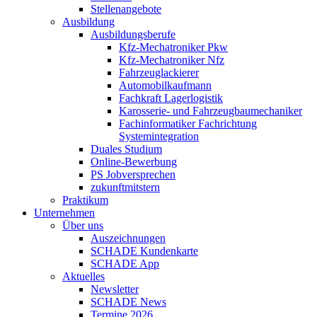
Stellenangebote
Ausbildung
Ausbildungsberufe
Kfz-Mechatroniker Pkw
Kfz-Mechatroniker Nfz
Fahrzeuglackierer
Automobilkaufmann
Fachkraft Lagerlogistik
Karosserie- und Fahrzeugbaumechaniker
Fachinformatiker Fachrichtung
Systemintegration
Duales Studium
Online-Bewerbung
PS Jobversprechen
zukunftmitstern
Praktikum
Unternehmen
Über uns
Auszeichnungen
SCHADE Kundenkarte
SCHADE App
Aktuelles
Newsletter
SCHADE News
Termine 2026