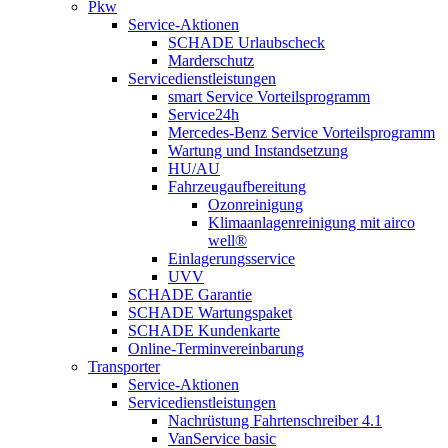
Pkw
Service-Aktionen
SCHADE Urlaubscheck
Marderschutz
Servicedienstleistungen
smart Service Vorteilsprogramm
Service24h
Mercedes-Benz Service Vorteilsprogramm
Wartung und Instandsetzung
HU/AU
Fahrzeugaufbereitung
Ozonreinigung
Klimaanlagenreinigung mit airco
well®
Einlagerungsservice
UVV
SCHADE Garantie
SCHADE Wartungspaket
SCHADE Kundenkarte
Online-Terminvereinbarung
Transporter
Service-Aktionen
Servicedienstleistungen
Nachrüstung Fahrtenschreiber 4.1
VanService basic