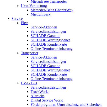
Mietanfrage Transporter
Lkw-Vermietung
Mercedes-Benz CharterWay
Mietfuhrpark
Service
Pkw
Service-Aktionen
Servicedienstleistungen
SCHADE Garantie
SCHADE Wartungspaket
SCHADE Kundenkarte
Online-Terminvereinbarung
Transporter
Service-Aktionen
Servicedienstleistungen
SCHADE Garantie
SCHADE Wartungspaket
SCHADE Kundenkarte
Online-Terminvereinbarung
Lkw / Bus
Servicedienstleistungen
TruckWorks
Alltrucks
Digital Service World
Förderprogramm Umweltschutz und Sicherheit