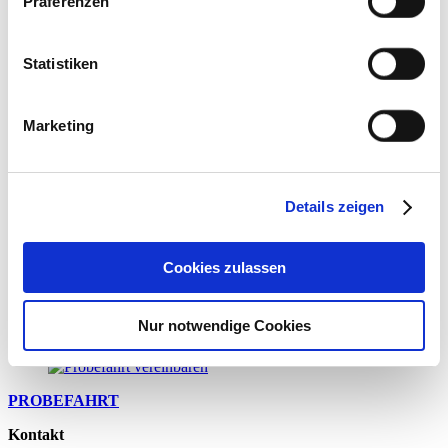
Präferenzen
Freitag, 10.07.2026
August
Statistiken
Mittwoch, 26.08.2026
September
Marketing
Mittwoch, 09.09.2026
Freitag, 25.09.2026
Details zeigen
KONTAKTFORMULAR
Cookies zulassen
Nur notwendige Cookies
NEWSLETTER-ANMELDUNG
PROBEFAHRT
Kontakt