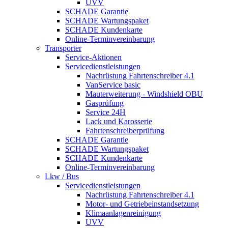
UVV
SCHADE Garantie
SCHADE Wartungspaket
SCHADE Kundenkarte
Online-Terminvereinbarung
Transporter
Service-Aktionen
Servicedienstleistungen
Nachrüstung Fahrtenschreiber 4.1
VanService basic
Mauterweiterung - Windshield OBU
Gasprüfung
Service 24H
Lack und Karosserie
Fahrtenschreiberprüfung
SCHADE Garantie
SCHADE Wartungspaket
SCHADE Kundenkarte
Online-Terminvereinbarung
Lkw / Bus
Servicedienstleistungen
Nachrüstung Fahrtenschreiber 4.1
Motor- und Getriebeinstandsetzung
Klimaanlagenreinigung
UVV