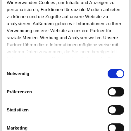
Wir verwenden Cookies, um Inhalte und Anzeigen zu
personalisieren, Funktionen für soziale Medien anbieten
zu können und die Zugriffe auf unsere Website zu
analysieren. Außerdem geben wir Informationen zu Ihrer
Verwendung unserer Website an unsere Partner für
soziale Medien, Werbung und Analysen weiter. Unsere
Partner führen diese Informationen möglicherweise mit
Kontakt
weiteren Daten zusammen, die Sie ihnen bereitgestellt
Ansprechpartner
haben oder die sie im Rahmen Ihrer Nutzung der Dienste
Probefahrt
gesammelt haben.
Einwilligungsauswahl
Werkstatt-Termin
Newsletter
Notwendig
Kontaktformular
Service 24h
Präferenzen
Standorte
Eisenach
Mühlhausen
Statistiken
Bad Hersfeld Pkw
Bad Hersfeld Nfz
Kirchheim
Marketing
Fulda