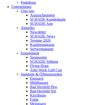
Praktikum
Unternehmen
Über uns
Auszeichnungen
SCHADE Kundenkarte
SCHADE App
Aktuelles
Newsletter
SCHADE News
Termine 2026
Kundenmagazin
Servicemagazin
Engagement
Sponsoring
SCHADE Stiftung
Flying Hope
After Work Golf Cup
Standorte & Öffnungszeiten
Eisenach
Mühlhausen
Bad Hersfeld Pkw
Bad Hersfeld Nfz
Kirchheim
Fulda
Meiningen