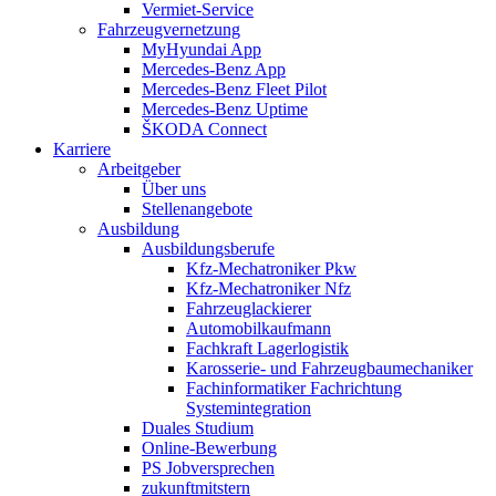
Vermiet-Service
Fahrzeugvernetzung
MyHyundai App
Mercedes-Benz App
Mercedes-Benz Fleet Pilot
Mercedes-Benz Uptime
ŠKODA Connect
Karriere
Arbeitgeber
Über uns
Stellenangebote
Ausbildung
Ausbildungsberufe
Kfz-Mechatroniker Pkw
Kfz-Mechatroniker Nfz
Fahrzeuglackierer
Automobilkaufmann
Fachkraft Lagerlogistik
Karosserie- und Fahrzeugbaumechaniker
Fachinformatiker Fachrichtung
Systemintegration
Duales Studium
Online-Bewerbung
PS Jobversprechen
zukunftmitstern