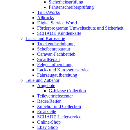
Sicherheitsprüfung
Fahrtenschreiberprüfung
TruckWorks
Alltrucks
Digital Service World
Förderprogramm Umweltschutz und Sicherheit
SCHADE Kundenkarte
Lack- und Karosserie
Trockeneisreinigung
Scheibenreparatur
Caravan-Fachbetrieb
SmartRepair
Felgenaufbereitung
Lack- und Karosserieservice
Fahrzeugaufbereitung
Teile und Zubehör
Angebote
G-Klasse Collection
Teilevertriebscenter
Räder/Reifen
Zubehör und Collection
Ersatzteile
SCHADE Lieferservice
Online-Shop
Ebay-Shop