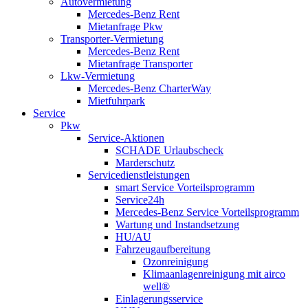
Autovermietung
Mercedes-Benz Rent
Mietanfrage Pkw
Transporter-Vermietung
Mercedes-Benz Rent
Mietanfrage Transporter
Lkw-Vermietung
Mercedes-Benz CharterWay
Mietfuhrpark
Service
Pkw
Service-Aktionen
SCHADE Urlaubscheck
Marderschutz
Servicedienstleistungen
smart Service Vorteilsprogramm
Service24h
Mercedes-Benz Service Vorteilsprogramm
Wartung und Instandsetzung
HU/AU
Fahrzeugaufbereitung
Ozonreinigung
Klimaanlagenreinigung mit airco
well®
Einlagerungsservice