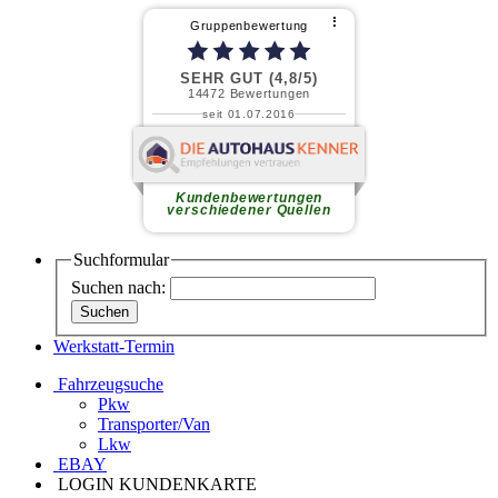
⠇
Gruppenbewertung
SEHR GUT (4,8/5)
14472
Bewertungen
seit 01.07.2016
Friedhelm J.
Freundliches Personal,
gewissenhafte Mitarbeiter in der
Werkstatt, faires Preis-
Kundenbewertungen
Leistungsverhältnis.
weiterlesen
verschiedener Quellen
Suchformular
Suchen nach:
Werkstatt-Termin
Fahrzeugsuche
Pkw
Transporter/Van
Lkw
EBAY
LOGIN KUNDENKARTE