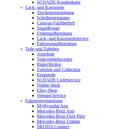
SCHADE Kundenkarte
Lack- und Karosserie
Trockeneisreinigung
Scheibenreparatur
Caravan-Fachbetrieb
SmartRepair
Felgenaufbereitung
Lack- und Karosserieservice
Fahrzeugaufbereitung
Teile und Zubehör
Angebote
Teilevertriebscenter
Räder/Reifen
Zubehör und Collection
Ersatzteile
SCHADE Lieferservice
Online-Shop
Ebay-Shop
Vermiet-Service
Fahrzeugvernetzung
MyHyundai App
Mercedes-Benz App
Mercedes-Benz Fleet Pilot
Mercedes-Benz Uptime
ŠKODA Connect