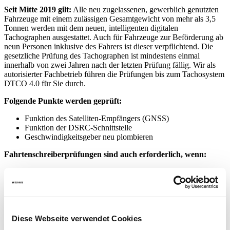
Seit Mitte 2019 gilt:
Alle neu zugelassenen, gewerblich genutzten
Fahrzeuge mit einem zulässigen Gesamtgewicht von mehr als 3,5
Tonnen werden mit dem neuen, intelligenten digitalen
Tachographen ausgestattet. Auch für Fahrzeuge zur Beförderung ab
neun Personen inklusive des Fahrers ist dieser verpflichtend. Die
gesetzliche Prüfung des Tachographen ist mindestens einmal
innerhalb von zwei Jahren nach der letzten Prüfung fällig. Wir als
autorisierter Fachbetrieb führen die Prüfungen bis zum Tachosystem
DTCO 4.0 für Sie durch.
Folgende Punkte werden geprüft:
Funktion des Satelliten-Empfängers (GNSS)
Funktion der DSRC-Schnittstelle
Geschwindigkeitsgeber neu plombieren
Fahrtenschreiberprüfungen sind auch erforderlich, wenn:
der Fahrzeughalter wechselt
der Tachogeber ausgetauscht wird
das Fahrzeug ein neues Kennzeichen erhält
die Bereifung auf einen abweichenden Index gewechselt wird
Diese Webseite verwendet Cookies