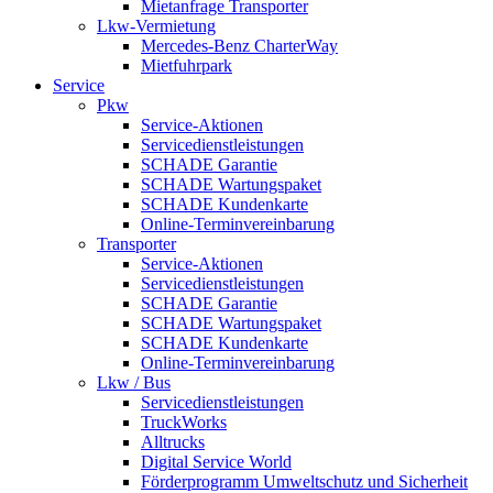
Mietanfrage Transporter
Lkw-Vermietung
Mercedes-Benz CharterWay
Mietfuhrpark
Service
Pkw
Service-Aktionen
Servicedienstleistungen
SCHADE Garantie
SCHADE Wartungspaket
SCHADE Kundenkarte
Online-Terminvereinbarung
Transporter
Service-Aktionen
Servicedienstleistungen
SCHADE Garantie
SCHADE Wartungspaket
SCHADE Kundenkarte
Online-Terminvereinbarung
Lkw / Bus
Servicedienstleistungen
TruckWorks
Alltrucks
Digital Service World
Förderprogramm Umweltschutz und Sicherheit