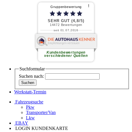
⠇
Gruppenbewertung
SEHR GUT (4,8/5)
14472
Bewertungen
seit 01.07.2016
Friedhelm J.
Freundliches Personal,
gewissenhafte Mitarbeiter in der
Werkstatt, faires Preis-
Kundenbewertungen
Leistungsverhältnis.
weiterlesen
verschiedener Quellen
Suchformular
Suchen nach:
Werkstatt-Termin
Fahrzeugsuche
Pkw
Transporter/Van
Lkw
EBAY
LOGIN KUNDENKARTE