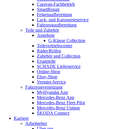
Caravan-Fachbetrieb
SmartRepair
Felgenaufbereitung
Lack- und Karosserieservice
Fahrzeugaufbereitung
Teile und Zubehör
Angebote
G-Klasse Collection
Teilevertriebscenter
Räder/Reifen
Zubehör und Collection
Ersatzteile
SCHADE Lieferservice
Online-Shop
Ebay-Shop
Vermiet-Service
Fahrzeugvernetzung
MyHyundai App
Mercedes-Benz App
Mercedes-Benz Fleet Pilot
Mercedes-Benz Uptime
ŠKODA Connect
Karriere
Arbeitgeber
Über uns