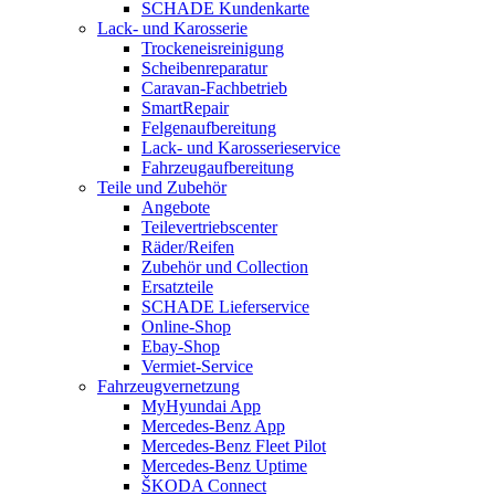
SCHADE Kundenkarte
Lack- und Karosserie
Trockeneisreinigung
Scheibenreparatur
Caravan-Fachbetrieb
SmartRepair
Felgenaufbereitung
Lack- und Karosserieservice
Fahrzeugaufbereitung
Teile und Zubehör
Angebote
Teilevertriebscenter
Räder/Reifen
Zubehör und Collection
Ersatzteile
SCHADE Lieferservice
Online-Shop
Ebay-Shop
Vermiet-Service
Fahrzeugvernetzung
MyHyundai App
Mercedes-Benz App
Mercedes-Benz Fleet Pilot
Mercedes-Benz Uptime
ŠKODA Connect