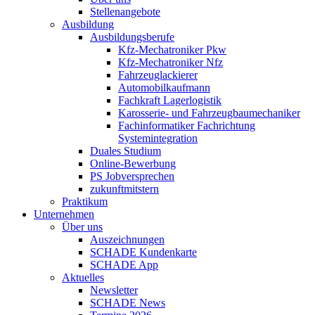
Stellenangebote
Ausbildung
Ausbildungsberufe
Kfz-Mechatroniker Pkw
Kfz-Mechatroniker Nfz
Fahrzeuglackierer
Automobilkaufmann
Fachkraft Lagerlogistik
Karosserie- und Fahrzeugbaumechaniker
Fachinformatiker Fachrichtung
Systemintegration
Duales Studium
Online-Bewerbung
PS Jobversprechen
zukunftmitstern
Praktikum
Unternehmen
Über uns
Auszeichnungen
SCHADE Kundenkarte
SCHADE App
Aktuelles
Newsletter
SCHADE News