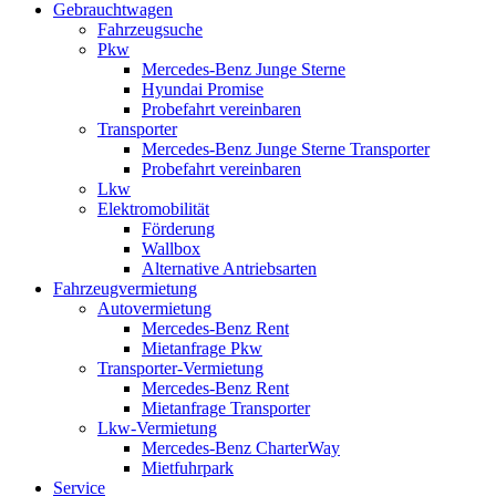
Gebrauchtwagen
Fahrzeugsuche
Pkw
Mercedes-Benz Junge Sterne
Hyundai Promise
Probefahrt vereinbaren
Transporter
Mercedes-Benz Junge Sterne Transporter
Probefahrt vereinbaren
Lkw
Elektromobilität
Förderung
Wallbox
Alternative Antriebsarten
Fahrzeugvermietung
Autovermietung
Mercedes-Benz Rent
Mietanfrage Pkw
Transporter-Vermietung
Mercedes-Benz Rent
Mietanfrage Transporter
Lkw-Vermietung
Mercedes-Benz CharterWay
Mietfuhrpark
Service