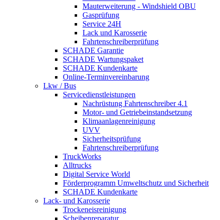
Mauterweiterung - Windshield OBU
Gasprüfung
Service 24H
Lack und Karosserie
Fahrtenschreiberprüfung
SCHADE Garantie
SCHADE Wartungspaket
SCHADE Kundenkarte
Online-Terminvereinbarung
Lkw / Bus
Servicedienstleistungen
Nachrüstung Fahrtenschreiber 4.1
Motor- und Getriebeinstandsetzung
Klimaanlagenreinigung
UVV
Sicherheitsprüfung
Fahrtenschreiberprüfung
TruckWorks
Alltrucks
Digital Service World
Förderprogramm Umweltschutz und Sicherheit
SCHADE Kundenkarte
Lack- und Karosserie
Trockeneisreinigung
Scheibenreparatur