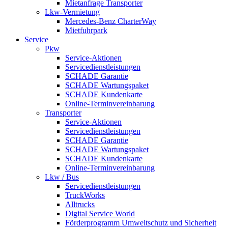
Mietanfrage Transporter
Lkw-Vermietung
Mercedes-Benz CharterWay
Mietfuhrpark
Service
Pkw
Service-Aktionen
Servicedienstleistungen
SCHADE Garantie
SCHADE Wartungspaket
SCHADE Kundenkarte
Online-Terminvereinbarung
Transporter
Service-Aktionen
Servicedienstleistungen
SCHADE Garantie
SCHADE Wartungspaket
SCHADE Kundenkarte
Online-Terminvereinbarung
Lkw / Bus
Servicedienstleistungen
TruckWorks
Alltrucks
Digital Service World
Förderprogramm Umweltschutz und Sicherheit