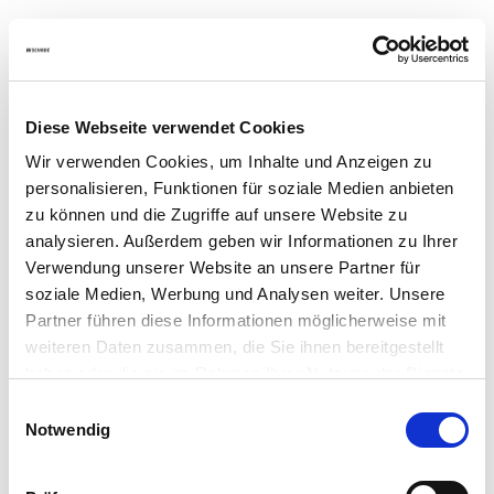
Ansprechpartner
Probefahrt
Werkstatt-Termin
Newsletter
Kontaktformular
Service 24h
Diese Webseite verwendet Cookies
Wir verwenden Cookies, um Inhalte und Anzeigen zu
Standorte
personalisieren, Funktionen für soziale Medien anbieten
Eisenach
zu können und die Zugriffe auf unsere Website zu
Mühlhausen
Bad Hersfeld Pkw
analysieren. Außerdem geben wir Informationen zu Ihrer
Bad Hersfeld Nfz
Verwendung unserer Website an unsere Partner für
Kirchheim
soziale Medien, Werbung und Analysen weiter. Unsere
Fulda
Meiningen
Partner führen diese Informationen möglicherweise mit
Gotha
weiteren Daten zusammen, die Sie ihnen bereitgestellt
Bad Salzungen
haben oder die sie im Rahmen Ihrer Nutzung der Dienste
Unsere Autohausgruppe
gesammelt haben.
Einwilligungsauswahl
Notwendig
Karriere
SCHADE News
Termine 2026