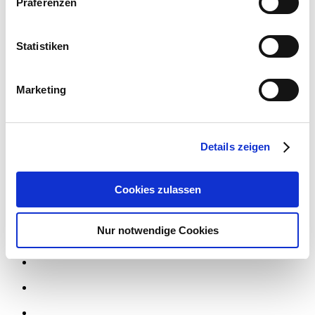
SCHADE Kundenkarte
Präferenzen
SCHADE App
SCHADE Stiftung
Statistiken
Social Media
Marketing
Details zeigen
Cookies zulassen
Nur notwendige Cookies