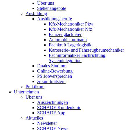
Über uns
Stellenangebote
Ausbildung
Ausbildungsberufe
Kfz-Mechatroniker Pkw
Kfz-Mechatroniker Nfz
Fahrzeuglackierer
Automobilkaufmann
Fachkraft Lagerlogistik
Karosserie- und Fahrzeugbaumechaniker
Fachinformatiker Fachrichtung
Systemintegration
Duales Studium
Online-Bewerbung
PS Jobversprechen
zukunftmitstern
Praktikum
Unternehmen
Über uns
Auszeichnungen
SCHADE Kundenkarte
SCHADE App
Aktuelles
Newsletter
SCHADE News