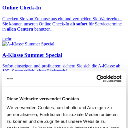
Online Check-In
Checken Sie von Zuhause aus ein und vermeiden Sie Wartezeiten.
Sie können unseren Online Check-In
ab sofort
für Servicetermine
in
allen Centern
benutzen.
mehr
A-Klasse Summer Special
Sofort einsteigen und profitieren: sichern Sie sich die A-Klasse ab
195,-€ monatlich, ohne Lieferzeit!
mehr
AMG Performance Center
Diese Webseite verwendet Cookies
Wir verwenden Cookies, um Inhalte und Anzeigen zu
Sie lieben sportliche Fahrzeuge und einzigartige Fahrerlebnisse?
Dann ist ein Besuch in unserem AMG Performance Center Eisenach
personalisieren, Funktionen für soziale Medien anbieten
Pflichtprogramm!
zu können und die Zugriffe auf unsere Website zu