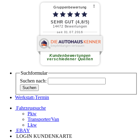
⠇
Gruppenbewertung
SEHR GUT (4,8/5)
14472
Bewertungen
seit 01.07.2016
Friedhelm J.
Freundliches Personal,
gewissenhafte Mitarbeiter in der
Werkstatt, faires Preis-
Kundenbewertungen
Leistungsverhältnis.
weiterlesen
verschiedener Quellen
Suchformular
Suchen nach:
Werkstatt-Termin
Fahrzeugsuche
Pkw
Transporter/Van
Lkw
EBAY
LOGIN KUNDENKARTE