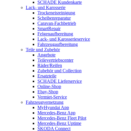
SCHADE Kundenkarte
Lack- und Karosserie
Trockeneisreinigung
Scheibenreparatur
Caravan-Fachbetrieb
SmartRepair
Felgenaufbereitung
Lack- und Karosserieservice
Fahrzeugaufbereitung
Teile und Zubehör
Angebote
Teilevertriebscenter
Räder/Reifen
Zubehör und Collection
Ersatzteile
SCHADE Lieferservice
Online-Shop
Ebay-Shop
Vermiet-Service
Fahrzeugvernetzung
MyHyundai App
Mercedes-Benz App
Mercedes-Benz Fleet Pilot
Mercedes-Benz Uptime
ŠKODA Connect