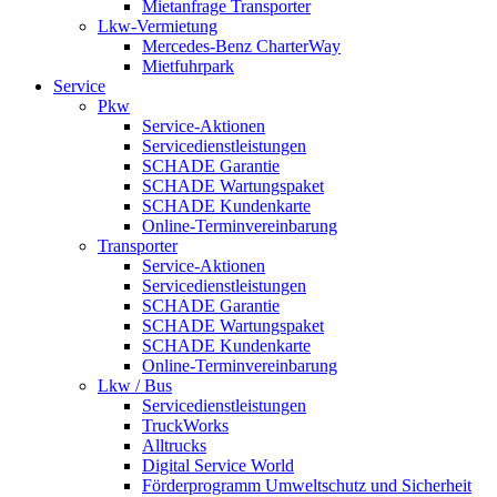
Mietanfrage Transporter
Lkw-Vermietung
Mercedes-Benz CharterWay
Mietfuhrpark
Service
Pkw
Service-Aktionen
Servicedienstleistungen
SCHADE Garantie
SCHADE Wartungspaket
SCHADE Kundenkarte
Online-Terminvereinbarung
Transporter
Service-Aktionen
Servicedienstleistungen
SCHADE Garantie
SCHADE Wartungspaket
SCHADE Kundenkarte
Online-Terminvereinbarung
Lkw / Bus
Servicedienstleistungen
TruckWorks
Alltrucks
Digital Service World
Förderprogramm Umweltschutz und Sicherheit