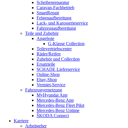
Scheibenreparatur
Caravan-Fachbetrieb
SmartRepair
Felgenaufbereitung
Lack- und Karosserieservice
Fahrzeugaufbereitung
Teile und Zubehör
Angebote
G-Klasse Collection
Teilevertriebscenter
Räder/Reifen
Zubehör und Collection
Ersatzteile
SCHADE Lieferservice
Online-Shop
Ebay-Shop
Vermiet-Service
Fahrzeugvernetzung
MyHyundai App
Mercedes-Benz App
Mercedes-Benz Fleet Pilot
Mercedes-Benz Uptime
ŠKODA Connect
Karriere
Arbeitgeber