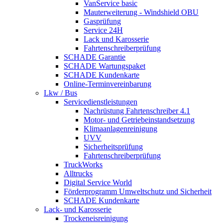
VanService basic
Mauterweiterung - Windshield OBU
Gasprüfung
Service 24H
Lack und Karosserie
Fahrtenschreiberprüfung
SCHADE Garantie
SCHADE Wartungspaket
SCHADE Kundenkarte
Online-Terminvereinbarung
Lkw / Bus
Servicedienstleistungen
Nachrüstung Fahrtenschreiber 4.1
Motor- und Getriebeinstandsetzung
Klimaanlagenreinigung
UVV
Sicherheitsprüfung
Fahrtenschreiberprüfung
TruckWorks
Alltrucks
Digital Service World
Förderprogramm Umweltschutz und Sicherheit
SCHADE Kundenkarte
Lack- und Karosserie
Trockeneisreinigung