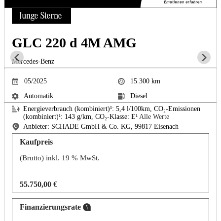
GLC 220 d 4M AMG
Mercedes-Benz
05/2025
15.300
km
Automatik
Diesel
Energieverbrauch (kombiniert)¹:
5,4
l/100km, CO₂-Emissionen
(kombiniert)¹:
143
g/km, CO₂-Klasse: E¹
Alle Werte
Anbieter: SCHADE GmbH & Co. KG, 99817 Eisenach
Kaufpreis
(Brutto) inkl. 19 % MwSt.
55.750,00 €
Finanzierungsrate