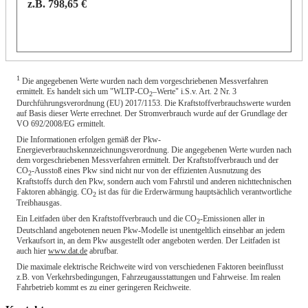
z.B.
798,65 €
1
Die angegebenen Werte wurden nach dem vorgeschriebenen Messverfahren
ermittelt. Es handelt sich um "WLTP-CO
–Werte" i.S.v. Art. 2 Nr. 3
2
Durchführungsverordnung (EU) 2017/1153. Die Kraftstoffverbrauchswerte wurden
auf Basis dieser Werte errechnet. Der Stromverbrauch wurde auf der Grundlage der
VO 692/2008/EG ermittelt.
Die Informationen erfolgen gemäß der Pkw-
Energieverbrauchskennzeichnungsverordnung. Die angegebenen Werte wurden nach
dem vorgeschriebenen Messverfahren ermittelt. Der Kraftstoffverbrauch und der
CO
-Ausstoß eines Pkw sind nicht nur von der effizienten Ausnutzung des
2
Kraftstoffs durch den Pkw, sondern auch vom Fahrstil und anderen nichttechnischen
Faktoren abhängig. CO
ist das für die Erderwärmung hauptsächlich verantwortliche
2
Treibhausgas.
Ein Leitfaden über den Kraftstoffverbrauch und die CO
-Emissionen aller in
2
Deutschland angebotenen neuen Pkw-Modelle ist unentgeltlich einsehbar an jedem
Verkaufsort in, an dem Pkw ausgestellt oder angeboten werden. Der Leitfaden ist
auch hier
www.dat.de
abrufbar.
Die maximale elektrische Reichweite wird von verschiedenen Faktoren beeinflusst
z.B. von Verkehrsbedingungen, Fahrzeugausstattungen und Fahrweise. Im realen
Fahrbetrieb kommt es zu einer geringeren Reichweite.