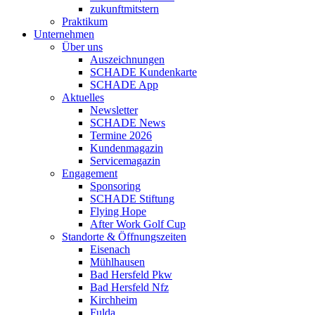
zukunftmitstern
Praktikum
Unternehmen
Über uns
Auszeichnungen
SCHADE Kundenkarte
SCHADE App
Aktuelles
Newsletter
SCHADE News
Termine 2026
Kundenmagazin
Servicemagazin
Engagement
Sponsoring
SCHADE Stiftung
Flying Hope
After Work Golf Cup
Standorte & Öffnungszeiten
Eisenach
Mühlhausen
Bad Hersfeld Pkw
Bad Hersfeld Nfz
Kirchheim
Fulda