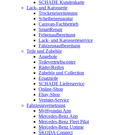
SCHADE Kundenkarte
Lack- und Karosserie
Trockeneisreinigung
Scheibenreparatur
Caravan-Fachbetrieb
SmartRepair
Felgenaufbereitung
Lack- und Karosserieservice
Fahrzeugaufbereitung
Teile und Zubehör
Angebote
Teilevertriebscenter
Räder/Reifen
Zubehör und Collection
Ersatzteile
SCHADE Lieferservice
Online-Shop
Ebay-Shop
Vermiet-Service
Fahrzeugvernetzung
MyHyundai App
Mercedes-Benz App
Mercedes-Benz Fleet Pilot
Mercedes-Benz Uptime
ŠKODA Connect