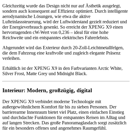
Gleichzeitig wurde das Design nicht nur auf Ästhetik ausgelegt,
sondern auch konsequent auf Effizienz optimiert. Durch intelligente
aerodynamische Lösungen, wie etwa die aktive
Lufteinlasssteuerung, wird der Luftwiderstand gezielt reduziert und
der Energieverbrauch gesenkt. So erreicht der XPENG X9 einen
hervorragenden cW-Wert von 0,236 – ideal für eine hohe
Reichweite und ein entspanntes elektrisches Fahrerlebnis.
Abgerundet wird das Exterieur durch 20-Zoll-Leichtmetallfelgen,
die dem Fahrzeug eine kraftvolle und zugleich elegante Präsenz
verleihen.
Erhältlich ist der XPENG X9 in den Farbvarianten Arctic White,
Silver Frost, Matte Grey und Midnight Black.
Interieur: Modern, großzügig, digital
Der XPENG X9 verbindet moderne Technologie mit
außergewöhnlichem Komfort für bis zu sieben Personen. Der
barrierearme Innenraum bietet viel Platz, einen einfachen Einstieg
und durchdachte Funktionen für entspanntes Reisen im Alltag und
auf langen Strecken. Das große Panoramaglasdach sorgt zusätzlich
für ein besonders offenes und angenehmes Raumgefühl.