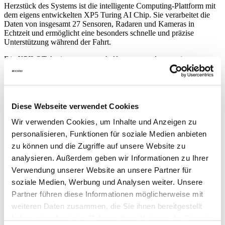
Herzstück des Systems ist die intelligente Computing-Plattform mit
dem eigens entwickelten XP5 Turing AI Chip. Sie verarbeitet die
Daten von insgesamt 27 Sensoren, Radaren und Kameras in
Echtzeit und ermöglicht eine besonders schnelle und präzise
Unterstützung während der Fahrt.
Die XPILOT Assistenzsysteme helfen unter anderem mit
Notbrems-, Spurwechsel- und Totwinkelassistent,
Verkehrszeichenerkennung sowie Fernlicht- und
Querverkehrswarnung. Gleichzeitig sorgt die serienmäßige
Allradlenkung trotz der Fahrzeuggröße für überraschend einfaches
und agiles Manövrieren. Für ein hohes Maß an Schutz sorgen
Diese Webseite verwendet Cookies
zusätzlich neun Airbags, ein besonders stabiler Sicherheitskäfig aus
Wir verwenden Cookies, um Inhalte und Anzeigen zu
ultrahochfestem Stahl sowie ein mehrschichtiger Batterieschutz.
personalisieren, Funktionen für soziale Medien anbieten
zu können und die Zugriffe auf unsere Website zu
analysieren. Außerdem geben wir Informationen zu Ihrer
Verwendung unserer Website an unsere Partner für
soziale Medien, Werbung und Analysen weiter. Unsere
Unsere XPENG Experten
Partner führen diese Informationen möglicherweise mit
weiteren Daten zusammen, die Sie ihnen bereitgestellt
haben oder die sie im Rahmen Ihrer Nutzung der Dienste
ROBERT DANZ