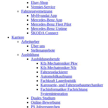
Ebay-Shop
Vermiet-Service
Fahrzeugvernetzung
MyHyundai App
Mercedes-Benz App
Mercedes-Benz Fleet Pilot
Mercedes-Benz Uptime
ŠKODA Connect
Karriere
Arbeitgeber
Über uns
Stellenangebote
Ausbildung
Ausbildungsberufe
Kfz-Mechatroniker Pkw
Kfz-Mechatroniker Nfz
Fahrzeuglackierer
Automobilkaufmann
Fachkraft Lagerlogistik
Karosserie- und Fahrzeugbaumechaniker
Fachinformatiker Fachrichtung
Systemintegration
Duales Studium
Online-Bewerbung
PS Jobversprechen