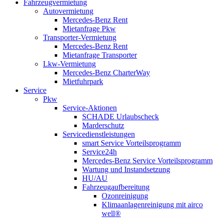
Fahrzeugvermietung
Autovermietung
Mercedes-Benz Rent
Mietanfrage Pkw
Transporter-Vermietung
Mercedes-Benz Rent
Mietanfrage Transporter
Lkw-Vermietung
Mercedes-Benz CharterWay
Mietfuhrpark
Service
Pkw
Service-Aktionen
SCHADE Urlaubscheck
Marderschutz
Servicedienstleistungen
smart Service Vorteilsprogramm
Service24h
Mercedes-Benz Service Vorteilsprogramm
Wartung und Instandsetzung
HU/AU
Fahrzeugaufbereitung
Ozonreinigung
Klimaanlagenreinigung mit airco
well®