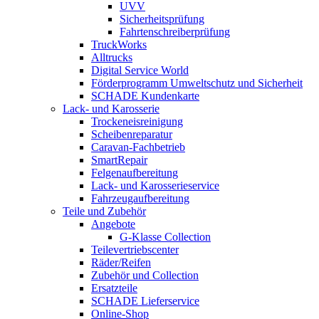
UVV
Sicherheitsprüfung
Fahrtenschreiberprüfung
TruckWorks
Alltrucks
Digital Service World
Förderprogramm Umweltschutz und Sicherheit
SCHADE Kundenkarte
Lack- und Karosserie
Trockeneisreinigung
Scheibenreparatur
Caravan-Fachbetrieb
SmartRepair
Felgenaufbereitung
Lack- und Karosserieservice
Fahrzeugaufbereitung
Teile und Zubehör
Angebote
G-Klasse Collection
Teilevertriebscenter
Räder/Reifen
Zubehör und Collection
Ersatzteile
SCHADE Lieferservice
Online-Shop