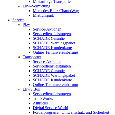
Mietanfrage Transporter
Lkw-Vermietung
Mercedes-Benz CharterWay
Mietfuhrpark
Service
Pkw
Service-Aktionen
Servicedienstleistungen
SCHADE Garantie
SCHADE Wartungspaket
SCHADE Kundenkarte
Online-Terminvereinbarung
Transporter
Service-Aktionen
Servicedienstleistungen
SCHADE Garantie
SCHADE Wartungspaket
SCHADE Kundenkarte
Online-Terminvereinbarung
Lkw / Bus
Servicedienstleistungen
TruckWorks
Alltrucks
Digital Service World
Förderprogramm Umweltschutz und Sicherheit