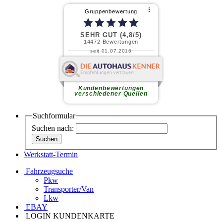
⠇
Gruppenbewertung
SEHR GUT (4,8/5)
14472
Bewertungen
seit 01.07.2016
Friedhelm J.
Freundliches Personal,
gewissenhafte Mitarbeiter in der
Werkstatt, faires Preis-
Kundenbewertungen
Leistungsverhältnis.
weiterlesen
verschiedener Quellen
Suchformular
Suchen nach:
Werkstatt-Termin
Fahrzeugsuche
Pkw
Transporter/Van
Lkw
EBAY
LOGIN KUNDENKARTE