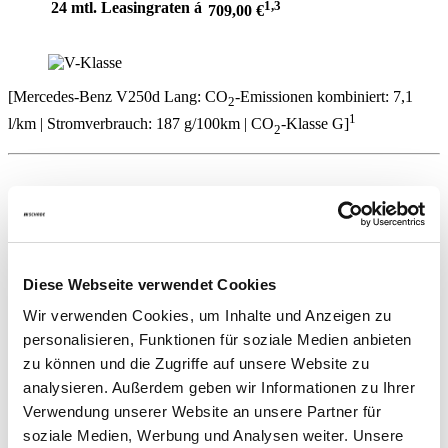
1,3
24 mtl. Leasingraten á
709,00 €
[Mercedes-Benz V250d Lang: CO
-Emissionen kombiniert: 7,1
2
1
l/km | Stromverbrauch: 187 g/100km | CO
-Klasse G]
2
Ansprechpartner
Diese Webseite verwendet Cookies
Lars Rackow
Wir verwenden Cookies, um Inhalte und Anzeigen zu
Verkaufsberater Mercedes-Benz Transporter Neuwagen
personalisieren, Funktionen für soziale Medien anbieten
zu können und die Zugriffe auf unsere Website zu
+49 3691 8500-1353
l.rackow(at)schade.de
analysieren. Außerdem geben wir Informationen zu Ihrer
Eisenach
Verwendung unserer Website an unsere Partner für
soziale Medien, Werbung und Analysen weiter. Unsere