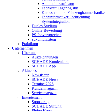
Automobilkaufmann
Fachkraft Lagerlogistik
Karosserie- und Fahrzeugbaumechaniker
Fachinformatiker Fachrichtung
Systemintegration
Duales Studium
Online-Bewerbung
PS Jobversprechen
zukunftmitstern
Praktikum
Unternehmen
Über uns
Auszeichnungen
SCHADE Kundenkarte
SCHADE App
Aktuelles
Newsletter
SCHADE News
Termine 2026
Kundenmagazin
Servicemagazin
Engagement
Sponsoring
SCHADE Stiftung
Flying Hope