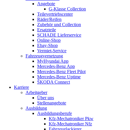
Angebote
G-Klasse Collection
Teilevertriebscenter
Räder/Reifen
Zubehör und Collection
Ersatzteile
SCHADE Lieferservice
Online-Shop
Ebay-Shop
Vermiet-Service
Fahrzeugvernetzung
MyHyundai App
Mercedes-Benz App
Mercedes-Benz Fleet Pilot
Mercedes-Benz Uptime
ŠKODA Connect
Karriere
Arbeitgeber
Über uns
Stellenangebote
Ausbildung
Ausbildungsberufe
Kfz-Mechatroniker Pkw
Kfz-Mechatroniker Nfz
Fahrzeuglackierer