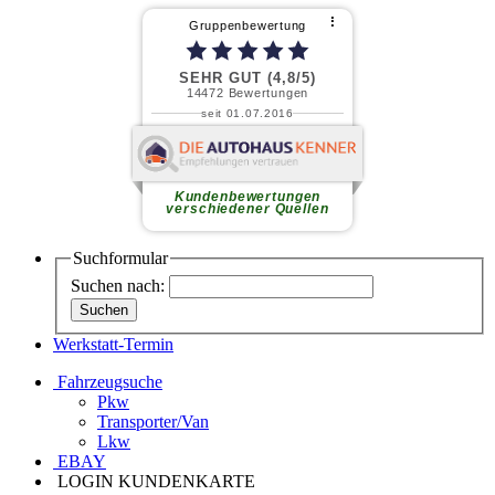
⠇
Gruppenbewertung
SEHR GUT (4,8/5)
14472
Bewertungen
seit 01.07.2016
Friedhelm J.
Freundliches Personal,
gewissenhafte Mitarbeiter in der
Werkstatt, faires Preis-
Kundenbewertungen
Leistungsverhältnis.
weiterlesen
verschiedener Quellen
Suchformular
Suchen nach:
Werkstatt-Termin
Fahrzeugsuche
Pkw
Transporter/Van
Lkw
EBAY
LOGIN KUNDENKARTE