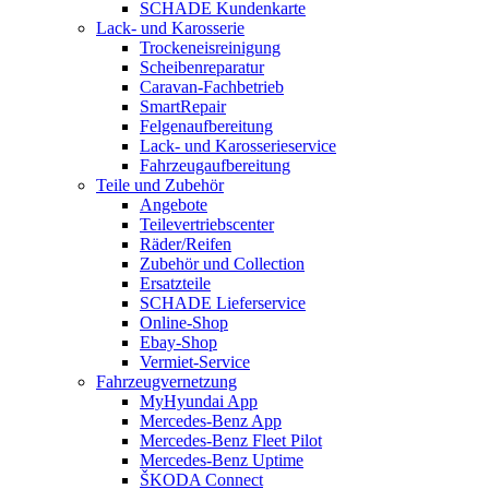
SCHADE Kundenkarte
Lack- und Karosserie
Trockeneisreinigung
Scheibenreparatur
Caravan-Fachbetrieb
SmartRepair
Felgenaufbereitung
Lack- und Karosserieservice
Fahrzeugaufbereitung
Teile und Zubehör
Angebote
Teilevertriebscenter
Räder/Reifen
Zubehör und Collection
Ersatzteile
SCHADE Lieferservice
Online-Shop
Ebay-Shop
Vermiet-Service
Fahrzeugvernetzung
MyHyundai App
Mercedes-Benz App
Mercedes-Benz Fleet Pilot
Mercedes-Benz Uptime
ŠKODA Connect