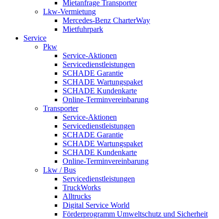
Mietanfrage Transporter
Lkw-Vermietung
Mercedes-Benz CharterWay
Mietfuhrpark
Service
Pkw
Service-Aktionen
Servicedienstleistungen
SCHADE Garantie
SCHADE Wartungspaket
SCHADE Kundenkarte
Online-Terminvereinbarung
Transporter
Service-Aktionen
Servicedienstleistungen
SCHADE Garantie
SCHADE Wartungspaket
SCHADE Kundenkarte
Online-Terminvereinbarung
Lkw / Bus
Servicedienstleistungen
TruckWorks
Alltrucks
Digital Service World
Förderprogramm Umweltschutz und Sicherheit