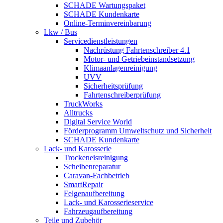
SCHADE Wartungspaket
SCHADE Kundenkarte
Online-Terminvereinbarung
Lkw / Bus
Servicedienstleistungen
Nachrüstung Fahrtenschreiber 4.1
Motor- und Getriebeinstandsetzung
Klimaanlagenreinigung
UVV
Sicherheitsprüfung
Fahrtenschreiberprüfung
TruckWorks
Alltrucks
Digital Service World
Förderprogramm Umweltschutz und Sicherheit
SCHADE Kundenkarte
Lack- und Karosserie
Trockeneisreinigung
Scheibenreparatur
Caravan-Fachbetrieb
SmartRepair
Felgenaufbereitung
Lack- und Karosserieservice
Fahrzeugaufbereitung
Teile und Zubehör