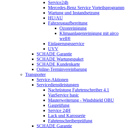
Service24h
Mercedes-Benz Service Vorteilsprogramm
Wartung und Instandsetzung
HU/AU
Fahrzeugaufbereitung
Ozonreinigung
Klimaanlagenreinigung mit airco
well®
Einlagerungsservice
UVV
SCHADE Garantie
SCHADE Wartungspaket
SCHADE Kundenkarte
Online-Terminvereinbarung
Transporter
Service-Aktionen
Servicedienstleistungen
Nachrüstung Fahrtenschreiber 4.1
VanService basic
Mauterweiterung - Windshield OBU
Gasprüfung
Service 24H
Lack und Karosserie
Fahrtenschreiberprüfung
SCHADE Garantie