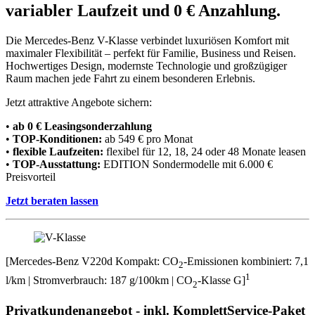
variabler Laufzeit und 0 € Anzahlung.
Die Mercedes-Benz V-Klasse verbindet luxuriösen Komfort mit
maximaler Flexibilität – perfekt für Familie, Business und Reisen.
Hochwertiges Design, modernste Technologie und großzügiger
Raum machen jede Fahrt zu einem besonderen Erlebnis.
Jetzt attraktive Angebote sichern:
•
ab 0 € Leasingsonderzahlung
•
TOP-Konditionen:
ab 549 € pro Monat
•
flexible Laufzeiten:
flexibel für 12, 18, 24 oder 48 Monate leasen
•
TOP-Ausstattung:
EDITION Sondermodelle mit 6.000 €
Preisvorteil
Jetzt beraten lassen
[Mercedes-Benz V220d Kompakt: CO
-Emissionen kombiniert: 7,1
2
1
l/km | Stromverbrauch: 187 g/100km | CO
-Klasse G]
2
Privatkundenangebot - inkl.
KomplettService-Paket